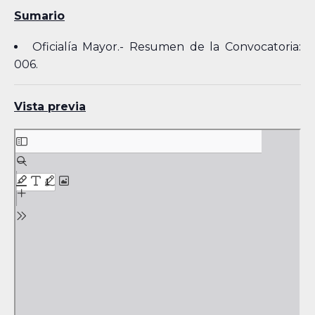
Sumario
Oficialía Mayor.- Resumen de la Convocatoria:
006.
Vista previa
Skip
to
PDF
content