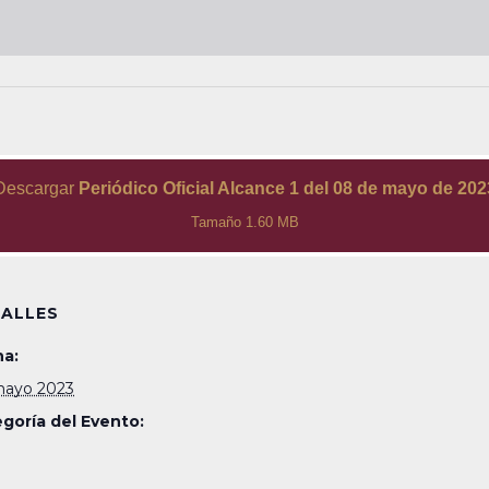
Descargar
Periódico Oficial Alcance 1 del 08 de mayo de 202
Tamaño 1.60 MB
ALLES
a:
ayo 2023
goría del Evento: