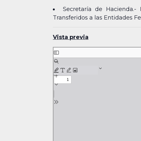
Secretaría de Hacienda.- 
Transferidos a las Entidades F
Vista previa
Skip
to
PDF
content