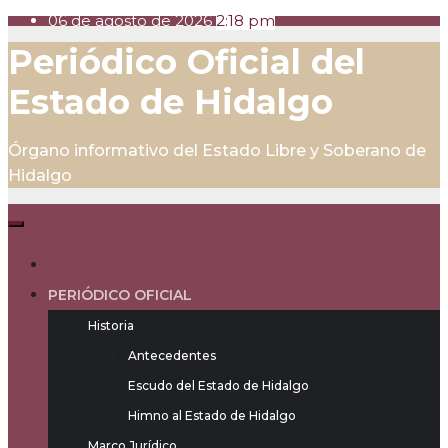
06 de agosto de 2026
2:18 pm
Skip
Periódico Oficial del
to
content
Estado de Hidalgo
Órgano informativo del Estado Libre y Soberano de
Hidalgo
PERIÓDICO OFICIAL
Historia
Antecedentes
Escudo del Estado de Hidalgo
Himno al Estado de Hidalgo
Marco Jurídico