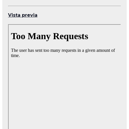
Vista previa
Skip
to
PDF
content