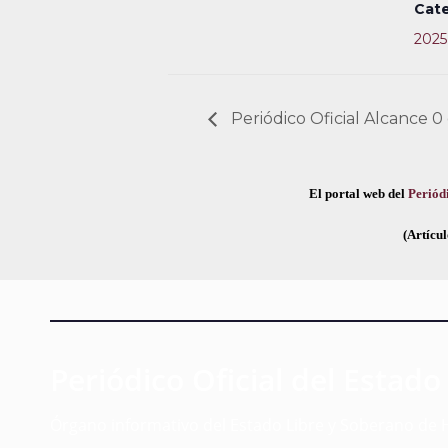
Cate
2025
Periódico Oficial Alcance 0
El portal web del
Periódi
(Artícul
Periódico Oficial del Estado
Órgano informativo del Estado Libre y Soberano de 