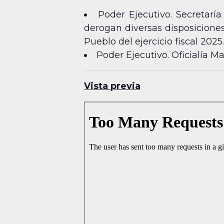
Poder Ejecutivo. Secretarí
derogan diversas disposicione
Pueblo del ejercicio fiscal 2025.
Poder Ejecutivo. Oficialía 
Vista previa
Skip
to
PDF
content