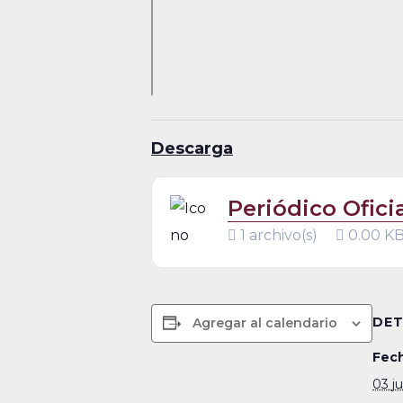
Descarga
Periódico Ofici
1 archivo(s)
0.00 K
DET
Agregar al calendario
Fech
03 j