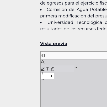
de egresos para el ejercicio fisc
Comisión de Agua Potable,
primera modificacion del presup
Universidad Tecnológica d
resultados de los recursos feder
Vista previa
Skip
to
PDF
content