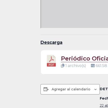
Descarga
Periódico Ofici
1 archivo(s)
661.58
DET
Agregar al calendario
Fech
22 ab