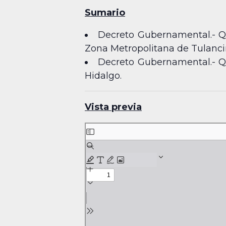
Sumario
Decreto Gubernamental.- Qu
Zona Metropolitana de Tulanci
Decreto Gubernamental.- Qu
Hidalgo.
Vista previa
Skip
to
PDF
content