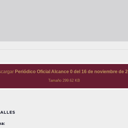
cargar
Periódico Oficial Alcance 0 del 16 de noviembre de 
Tamaño 299.62 KB
ALLES
a: