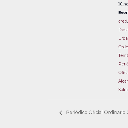
16 n
Even
creó
Desa
Urba
Ord
Terri
Peri
Ofici
Alca
Salu
Periódico Oficial Ordinario