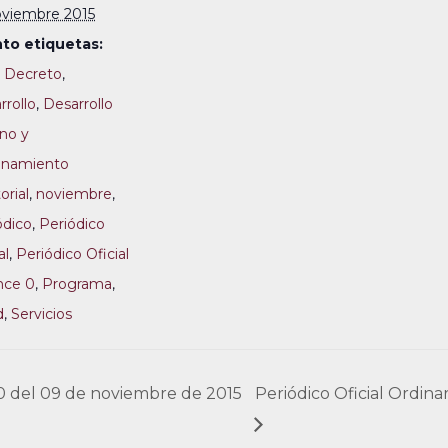
oviembre 2015
to etiquetas:
,
Decreto
,
rrollo
,
Desarrollo
no y
enamiento
torial
,
noviembre
,
ódico
,
Periódico
al
,
Periódico Oficial
nce 0
,
Programa
,
d
,
Servicios
 0 del 09 de noviembre de 2015
Periódico Oficial Ordin