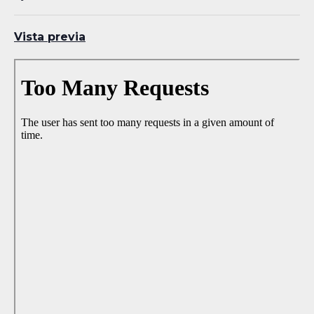
Vista previa
Skip
to
PDF
content