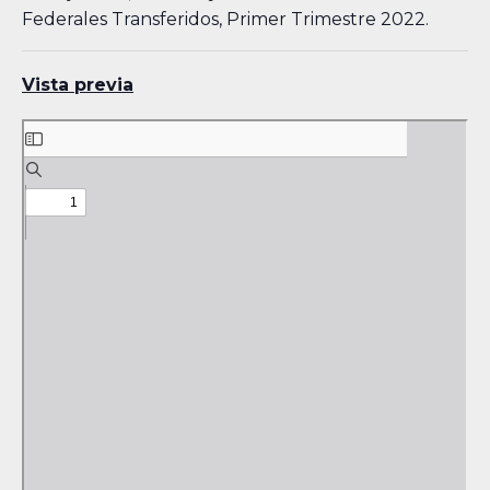
Federales Transferidos, Primer Trimestre 2022.
Vista previa
Skip
to
PDF
content