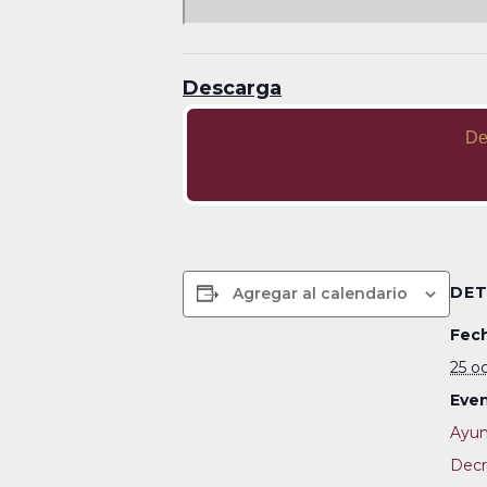
Descarga
De
DET
Agregar al calendario
Fech
25 o
Even
Ayun
Decr