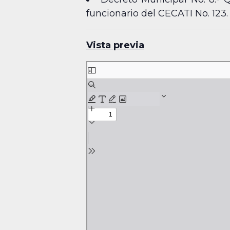
funcionario del CECATI No. 123
Vista previa
Skip
to
PDF
content