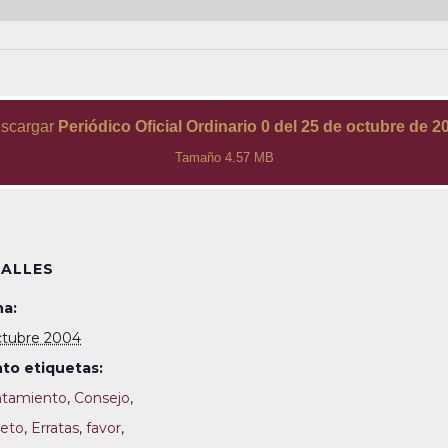
scargar
Periódico Oficial Ordinario 0 del 25 de octubre de 2
Tamaño 4.57 MB
ALLES
a:
ctubre 2004
to etiquetas:
tamiento
,
Consejo
,
eto
,
Erratas
,
favor
,