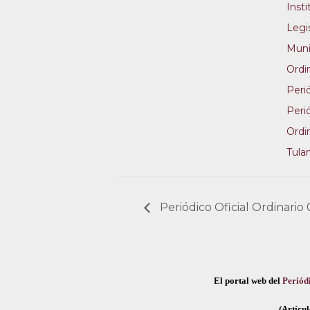
Inst
Legi
Muni
Ordi
Perió
Perió
Ordi
Tula
Periódico Oficial Ordinario
El portal web del
Periódi
(Artícul