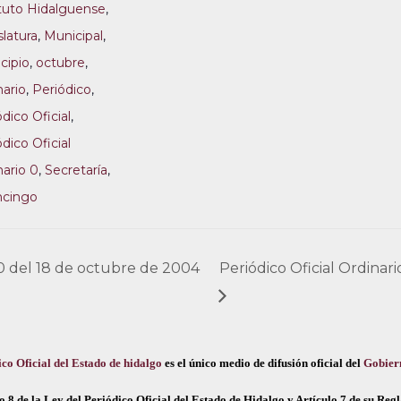
ituto Hidalguense
,
slatura
,
Municipal
,
cipio
,
octubre
,
nario
,
Periódico
,
dico Oficial
,
dico Oficial
nario 0
,
Secretaría
,
ncingo
 0 del 18 de octubre de 2004
Periódico Oficial Ordinar
co Oficial del Estado de hidalgo
es el único medio de difusión oficial del
Gobier
o 8 de la Ley del Periódico Oficial del Estado de Hidalgo y Artículo 7 de su Re