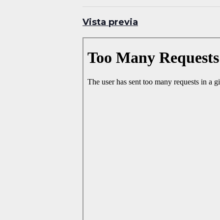
Vista previa
Skip
to
PDF
content