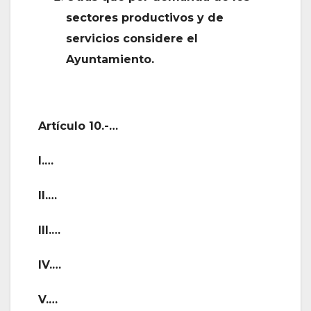
sectores productivos y de
servicios considere el
Ayuntamiento.
Artículo 10.-…
I.…
II.…
III.…
IV.…
V.…