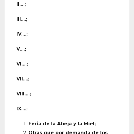
II.…;
III.…;
IV.…;
V.…;
VI.…;
VII.…;
VIII.…;
IX.…;
Feria de la Abeja y la Miel;
Otras que por demanda de los