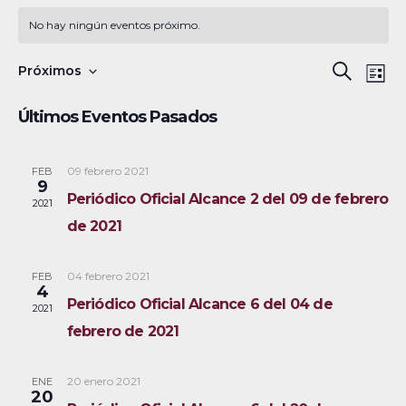
No hay ningún eventos próximo.
N
B
Próximos
B
L
a
S
u
ú
i
Últimos Eventos Pasados
s
v
e
s
s
c
e
l
t
a
a
09 febrero 2021
FEB
g
q
e
9
r
Periódico Oficial Alcance 2 del 09 de febrero
a
c
2021
u
de 2021
c
c
e
i
i
04 febrero 2021
FEB
ó
d
o
4
Periódico Oficial Alcance 6 del 04 de
2021
n
n
a
febrero de 2021
d
a
y
e
r
20 enero 2021
ENE
v
n
f
20