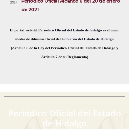
Periódico Oficial Alcance 6 del 20 de enero
2021
i
e
a
de 2021
s
c
v
t
h
a
e
a
El portal web del
Periódico Oficial del Estado de hidalgo
es el único
s
.
medio de difusión oficial del
Gobierno del Estado de Hidalgo
g
d
(Artículo 8 de la Ley del Periódico Oficial del Estado de Hidalgo y
a
e
Artículo 7 de su Reglamento)
E
c
v
i
e
ó
n
t
d
o
Periódico Oficial del Estado
e
de Hidalgo
v