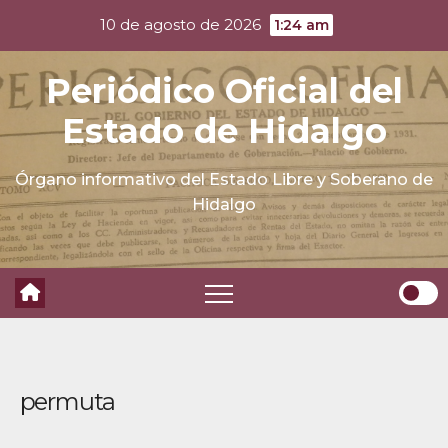
Skip
10 de agosto de 2026
1:24 am
to
content
Periódico Oficial del
Estado de Hidalgo
Órgano informativo del Estado Libre y Soberano de
Hidalgo
permuta