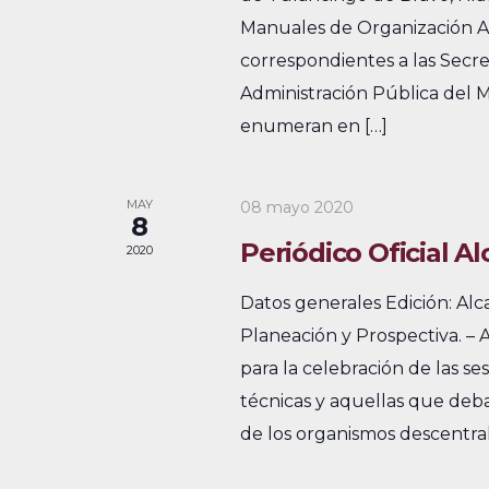
e
Manuales de Organización A
v
u
correspondientes a las Secre
s
v
e
Administración Pública del 
c
i
n
enumeran en […]
a
s
t
E
v
t
o
MAY
08 mayo 2020
8
e
a
s
Periódico Oficial A
2020
n
s
t
Datos generales Edición: Al
o
d
Planeación y Prospectiva. – 
s
para la celebración de las se
e
p
técnicas y aquellas que deba
E
a
de los organismos descentral
r
v