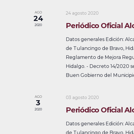
a
a
i
a
y
l
AGO
24 agosto 2020
o
24
p
n
e
n
Periódico Oficial A
2020
a
a
a
n
l
Datos generales Edición: Al
r
a
v
d
de Tulancingo de Bravo, Hid
f
b
e
Reglamento de Mejora Regul
a
e
r
Hidalgo. - Decreto 14/2020 se
c
g
r
a
Buen Gobierno del Municipio
h
c
a
i
a
l
c
o
.
AGO
03 agosto 2020
a
3
i
d
v
Periódico Oficial A
2020
e
ó
e
Datos generales Edición: Al
.
d
E
de Tulancingo de Bravo, Hid
B