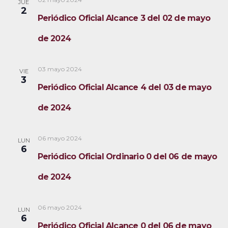
JUE
a
2
Periódico Oficial Alcance 3 del 02 de mayo
s
de 2024
d
e
03 mayo 2024
VIE
3
E
Periódico Oficial Alcance 4 del 03 de mayo
v
de 2024
e
06 mayo 2024
LUN
n
6
Periódico Oficial Ordinario 0 del 06 de mayo
t
de 2024
o
s
06 mayo 2024
LUN
6
Periódico Oficial Alcance 0 del 06 de mayo