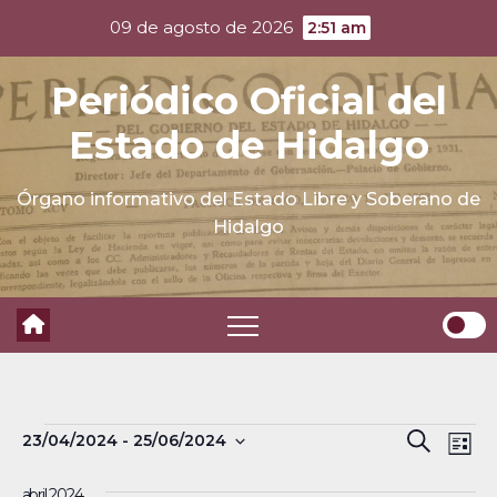
Skip
09 de agosto de 2026
2:51 am
to
content
Periódico Oficial del
Estado de Hidalgo
Órgano informativo del Estado Libre y Soberano de
Hidalgo
Eventos
N
B
23/04/2024
 - 
25/06/2024
B
L
a
S
u
ú
i
abril 2024