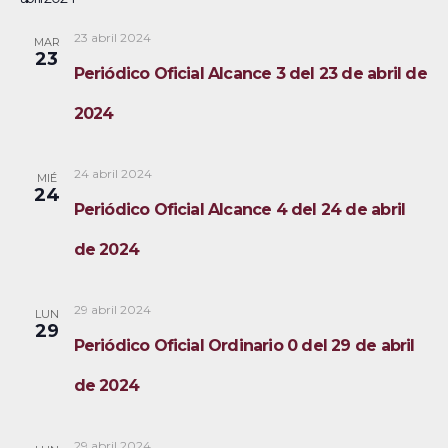
s
v
e
s
s
c
e
l
t
23 abril 2024
MAR
a
23
a
g
q
e
Periódico Oficial Alcance 3 del 23 de abril de
r
a
c
u
2024
c
c
e
i
i
24 abril 2024
MIÉ
ó
d
o
24
Periódico Oficial Alcance 4 del 24 de abril
n
n
a
d
a
de 2024
y
e
r
v
n
f
29 abril 2024
LUN
29
i
e
a
Periódico Oficial Ordinario 0 del 29 de abril
s
c
v
de 2024
t
h
a
e
a
29 abril 2024