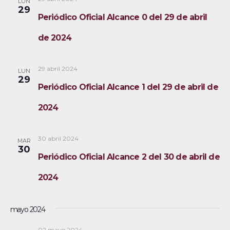
LUN
s
.
g
29
Periódico Oficial Alcance 0 del 29 de abril
d
a
e
de 2024
E
c
v
29 abril 2024
i
LUN
29
e
Periódico Oficial Alcance 1 del 29 de abril de
ó
n
2024
t
d
o
e
30 abril 2024
MAR
30
v
Periódico Oficial Alcance 2 del 30 de abril de
i
2024
s
mayo 2024
t
02 mayo 2024