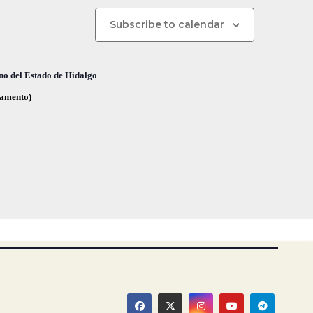
n
d
Subscribe to calendar
e
v
no del Estado de Hidalgo
i
glamento)
s
t
a
s
d
e
E
v
e
n