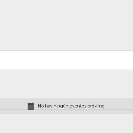
No hay ningún eventos próximo.
N
o
t
i