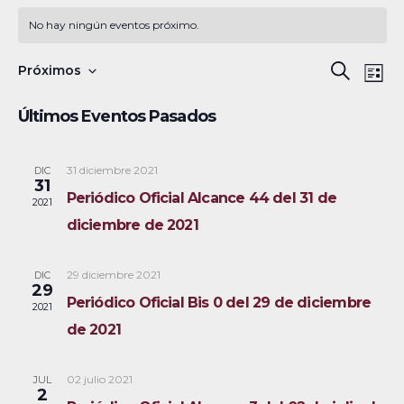
No hay ningún eventos próximo.
N
B
Próximos
B
L
a
S
u
ú
i
Últimos Eventos Pasados
s
v
e
s
s
c
e
l
t
a
a
31 diciembre 2021
DIC
g
q
e
31
r
Periódico Oficial Alcance 44 del 31 de
a
c
2021
u
diciembre de 2021
c
c
e
i
i
29 diciembre 2021
DIC
ó
d
o
29
Periódico Oficial Bis 0 del 29 de diciembre
2021
n
n
a
de 2021
d
a
y
e
r
02 julio 2021
JUL
v
n
f
2