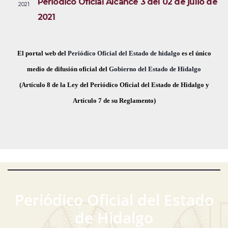
Periódico Oficial Alcance 3 del 02 de julio de
2021
i
e
a
2021
s
c
v
t
h
a
e
a
El portal web del
Periódico Oficial del Estado de hidalgo
es el único
s
.
medio de difusión oficial del
Gobierno del Estado de Hidalgo
g
d
(Artículo 8 de la Ley del Periódico Oficial del Estado de Hidalgo y
a
e
Artículo 7 de su Reglamento)
E
c
v
i
e
ó
n
t
d
o
Periódico Oficial del Estado
e
de Hidalgo
v