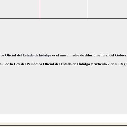
e
e
e
,
,
n
n
n
t
t
o
o
o
s
s
s
,
,
co Oficial del Estado de hidalgo
es el único medio de difusión oficial del
Gobier
o 8 de la Ley del Periódico Oficial del Estado de Hidalgo y Artículo 7 de su Re