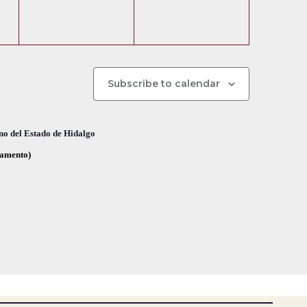
e
e
,
,
n
n
t
t
o
o
Subscribe to calendar
s
s
,
,
no del Estado de Hidalgo
glamento)