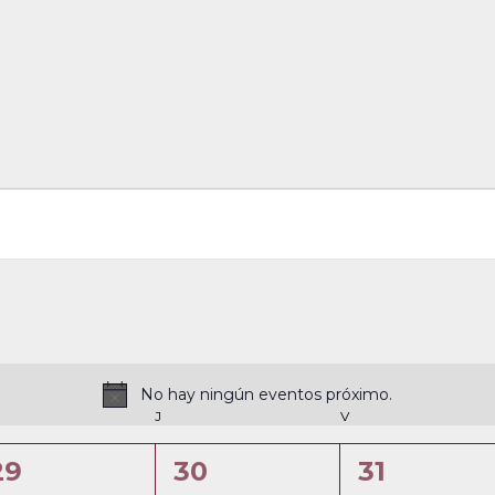
No hay ningún eventos próximo.
N
ÉRCOLES
J
JUEVES
V
VIERNES
o
t
0
0
0
29
30
31
i