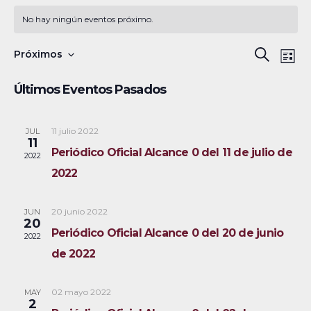
No hay ningún eventos próximo.
N
B
Próximos
B
L
a
S
u
ú
i
Últimos Eventos Pasados
s
v
e
s
s
c
e
l
t
a
a
11 julio 2022
JUL
g
q
e
11
r
Periódico Oficial Alcance 0 del 11 de julio de
a
c
2022
u
2022
c
c
e
i
i
20 junio 2022
JUN
ó
d
o
20
Periódico Oficial Alcance 0 del 20 de junio
2022
n
n
a
de 2022
d
a
y
e
r
02 mayo 2022
MAY
v
n
f
2