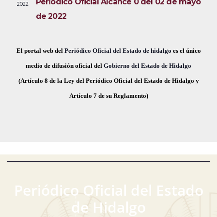
Periódico Oficial Alcance 0 del 02 de mayo
2022
i
e
a
de 2022
s
c
v
t
h
a
e
a
El portal web del
Periódico Oficial del Estado de hidalgo
es el único
s
.
medio de difusión oficial del
Gobierno del Estado de Hidalgo
g
d
(Artículo 8 de la Ley del Periódico Oficial del Estado de Hidalgo y
a
e
Artículo 7 de su Reglamento)
E
c
v
i
e
ó
n
t
d
o
Periódico Oficial del Estado
e
de Hidalgo
v