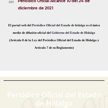
Periódico Oficial Alcance 10 del 24 de
2021
i
e
a
diciembre de 2021
s
c
v
t
h
a
e
a
El portal web del
Periódico Oficial del Estado de hidalgo
es el único
s
.
medio de difusión oficial del
Gobierno del Estado de Hidalgo
g
d
(Artículo 8 de la Ley del Periódico Oficial del Estado de Hidalgo y
a
e
Artículo 7 de su Reglamento)
E
c
v
i
e
ó
n
t
d
o
Periódico Oficial del Estado
e
de Hidalgo
v