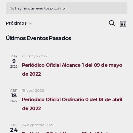
No hay ningún eventos próximo.
N
B
Próximos
B
L
a
S
u
ú
i
Últimos Eventos Pasados
s
v
e
s
s
c
e
l
t
a
a
09 mayo 2022
MAY
g
q
e
9
r
Periódico Oficial Alcance 1 del 09 de mayo
a
c
2022
u
de 2022
c
c
e
i
i
18 abril 2022
ABR
ó
d
o
18
Periódico Oficial Ordinario 0 del 18 de abril
2022
n
n
a
de 2022
d
a
y
e
r
24 diciembre 2021
DIC
v
n
f
24