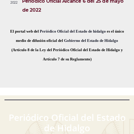
Periódico Oficial Alcance 6 del 25 de mayo
2022
i
e
a
de 2022
s
c
v
t
h
a
e
a
El portal web del
Periódico Oficial del Estado de hidalgo
es el único
s
.
medio de difusión oficial del
Gobierno del Estado de Hidalgo
g
d
(Artículo 8 de la Ley del Periódico Oficial del Estado de Hidalgo y
a
e
Artículo 7 de su Reglamento)
E
c
v
i
e
ó
n
t
d
o
Periódico Oficial del Estado
e
de Hidalgo
v