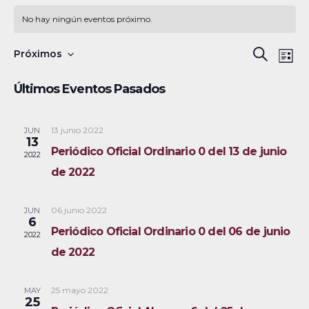
No hay ningún eventos próximo.
N
B
Próximos
B
L
a
S
u
ú
i
Últimos Eventos Pasados
s
v
e
s
s
c
e
l
t
a
a
13 junio 2022
JUN
g
q
e
13
r
Periódico Oficial Ordinario 0 del 13 de junio
a
c
2022
u
de 2022
c
c
e
i
i
06 junio 2022
JUN
ó
d
o
6
Periódico Oficial Ordinario 0 del 06 de junio
2022
n
n
a
de 2022
d
a
y
e
r
25 mayo 2022
MAY
v
n
f
25