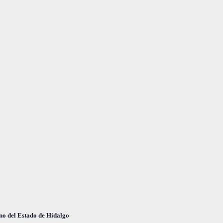
o
no del Estado de Hidalgo