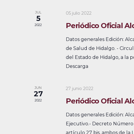
a
a
i
a
y
l
JUL
05 julio 2022
o
5
p
n
e
n
Periódico Oficial Al
2022
a
a
a
n
l
Datos generales Edición: Al
r
a
v
d
de Salud de Hidalgo. - Circu
f
b
e
del Estado de Hidalgo, a la p
a
e
r
Descarga
c
g
r
a
h
c
a
i
a
JUN
27 junio 2022
l
27
c
o
.
a
Periódico Oficial Al
2022
i
d
v
Datos generales Edición: Al
e
ó
e
Ejecutivo.- Decreto Número 20
.
d
E
artículo 27 bis, ambos de la
B