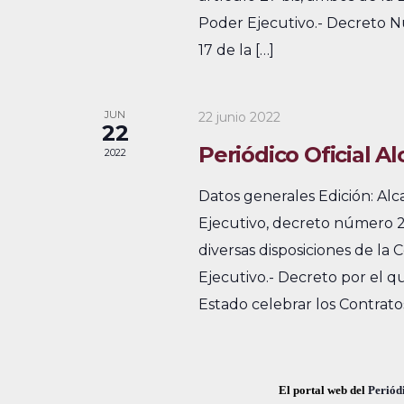
e
Poder Ejecutivo.- Decreto Nú
v
u
17 de la […]
s
v
e
c
i
n
a
JUN
22 junio 2022
22
s
t
E
Periódico Oficial Al
2022
v
t
o
e
Datos generales Edición: Al
a
s
n
Ejecutivo, decreto número 21
s
t
diversas disposiciones de la 
o
d
Ejecutivo.- Decreto por el qu
s
Estado celebrar los Contrato
e
p
E
a
r
v
El portal web del
Periódi