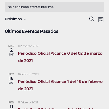
No hay ningún eventos próximo.
N
B
Próximos
B
L
a
S
u
ú
i
Últimos Eventos Pasados
s
v
e
s
s
c
e
l
t
a
a
02 marzo 2021
MAR
g
q
e
2
r
Periódico Oficial Alcance 0 del 02 de marzo
a
c
2021
u
de 2021
c
c
e
i
i
16 febrero 2021
FEB
ó
d
o
16
Periódico Oficial Alcance 1 del 16 de febrero
2021
n
n
a
de 2021
d
a
y
e
r
11 febrero 2021
FEB
v
n
f
11