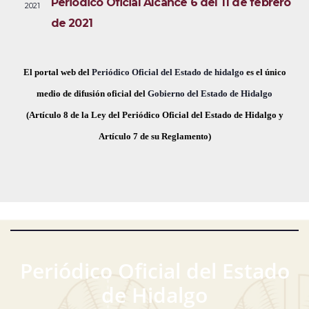
Periódico Oficial Alcance 6 del 11 de febrero
2021
i
e
a
de 2021
s
c
v
t
h
a
e
a
El portal web del
Periódico Oficial del Estado de hidalgo
es el único
s
.
medio de difusión oficial del
Gobierno del Estado de Hidalgo
g
d
(Artículo 8 de la Ley del Periódico Oficial del Estado de Hidalgo y
a
e
Artículo 7 de su Reglamento)
E
c
v
i
e
ó
n
t
d
o
Periódico Oficial del Estado
e
de Hidalgo
v