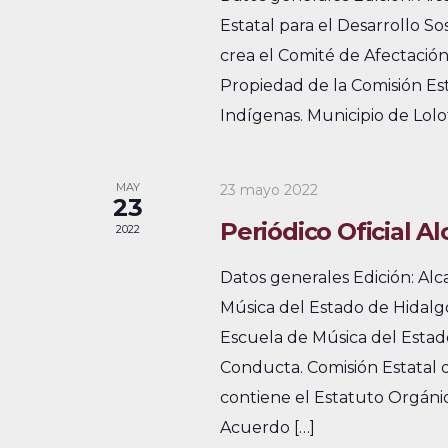
e
Estatal para el Desarrollo S
v
u
crea el Comité de Afectación
s
v
e
Propiedad de la Comisión Est
c
i
n
Indígenas. Municipio de Lolo
a
s
t
E
v
t
o
MAY
23 mayo 2022
23
e
a
s
Periódico Oficial A
2022
n
s
t
Datos generales Edición: Al
o
d
Música del Estado de Hidalg
s
Escuela de Música del Estad
e
p
Conducta. Comisión Estatal 
E
a
contiene el Estatuto Orgánic
r
v
Acuerdo […]