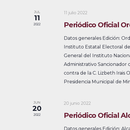
a
a
i
a
y
l
JUL
11 julio 2022
o
11
p
n
e
n
Periódico Oficial Or
2022
a
a
a
n
l
Datos generales Edición: Or
r
a
v
d
Instituto Estatal Electoral 
f
b
e
General del Instituto Nacion
a
e
r
Administrativo Sancionador d
c
g
r
a
contra de la C. Lizbeth Irais
h
c
a
i
Presidencia Municipal de Min
a
l
c
o
.
a
i
d
JUN
20 junio 2022
v
20
e
ó
Periódico Oficial A
e
2022
.
d
E
Datos generales Edición: Al
B