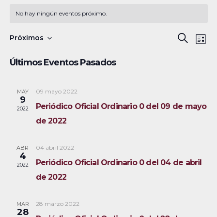
No hay ningún eventos próximo.
N
B
Próximos
B
L
a
S
u
ú
i
Últimos Eventos Pasados
s
v
e
s
s
c
e
l
t
a
a
09 mayo 2022
MAY
g
q
e
9
r
Periódico Oficial Ordinario 0 del 09 de mayo
a
c
2022
u
de 2022
c
c
e
i
i
04 abril 2022
ABR
ó
d
o
4
Periódico Oficial Ordinario 0 del 04 de abril
2022
n
n
a
de 2022
d
a
y
e
r
28 marzo 2022
MAR
v
n
f
28