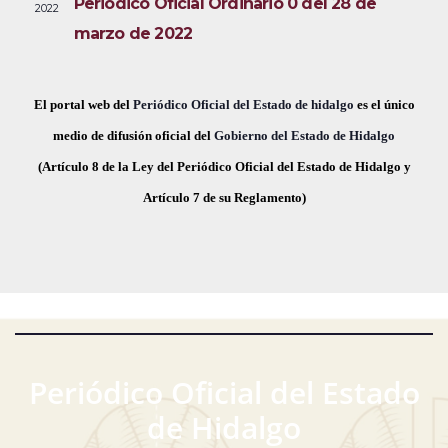
Periódico Oficial Ordinario 0 del 28 de
2022
i
e
a
marzo de 2022
s
c
v
t
h
a
e
a
El portal web del
Periódico Oficial del Estado de hidalgo
es el único
s
.
medio de difusión oficial del
Gobierno del Estado de Hidalgo
g
d
(Artículo 8 de la Ley del Periódico Oficial del Estado de Hidalgo y
a
e
Artículo 7 de su Reglamento)
E
c
v
i
e
ó
n
t
d
o
Periódico Oficial del Estado
e
de Hidalgo
v