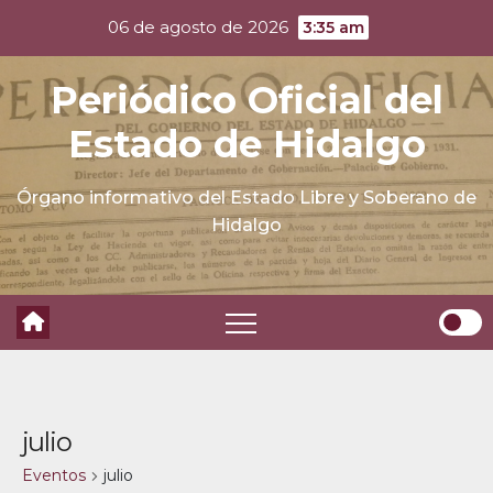
Skip
06 de agosto de 2026
3:35 am
to
content
Periódico Oficial del
Estado de Hidalgo
Órgano informativo del Estado Libre y Soberano de
Hidalgo
julio
Eventos
julio