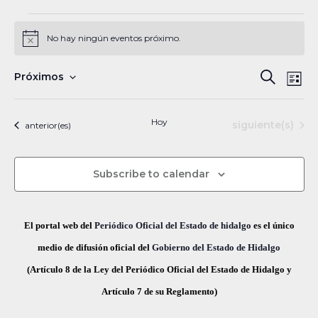
Eventos
No hay ningún eventos próximo.
N
o
t
N
B
Próximos
B
i
L
c
a
S
u
e
ú
i
s
v
e
s
Hoy
Eventos
siguiente(s)
Eventos
anterior(es)
s
c
e
l
t
a
a
g
q
e
r
Subscribe to calendar
a
c
u
c
c
e
i
i
El portal web del
Periódico Oficial del Estado de hidalgo
es el único
ó
d
o
medio de difusión oficial del
Gobierno del Estado de Hidalgo
n
n
(Artículo 8 de la Ley del Periódico Oficial del Estado de Hidalgo y
a
d
a
Artículo 7 de su Reglamento)
y
e
r