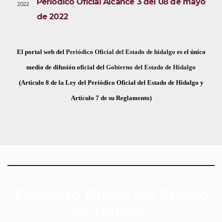
Periódico Oficial Alcance 3 del 08 de mayo
2022
i
e
a
de 2022
s
c
v
t
h
a
e
a
El portal web del
Periódico Oficial del Estado de hidalgo
es el único
s
.
medio de difusión oficial del
Gobierno del Estado de Hidalgo
g
d
(Artículo 8 de la Ley del Periódico Oficial del Estado de Hidalgo y
a
e
Artículo 7 de su Reglamento)
E
c
v
i
e
ó
n
t
d
o
Periódico Oficial del Estado
e
de Hidalgo
v