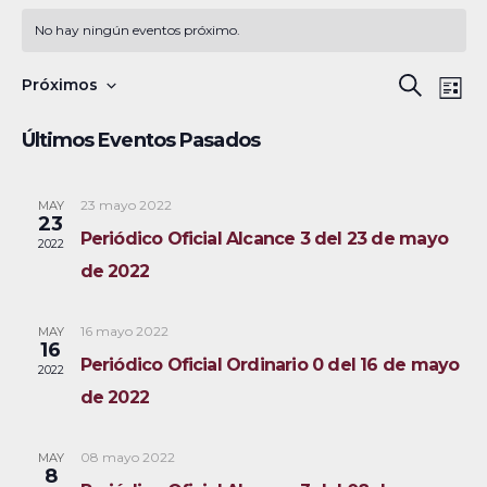
No hay ningún eventos próximo.
N
B
Próximos
B
L
a
S
u
ú
i
Últimos Eventos Pasados
s
v
e
s
s
c
e
l
t
a
a
23 mayo 2022
MAY
g
q
e
23
r
Periódico Oficial Alcance 3 del 23 de mayo
a
c
2022
u
de 2022
c
c
e
i
i
16 mayo 2022
MAY
ó
d
o
16
Periódico Oficial Ordinario 0 del 16 de mayo
2022
n
n
a
de 2022
d
a
y
e
r
08 mayo 2022
MAY
v
n
f
8