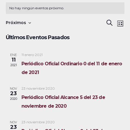
No hay ningún eventos próximo.
N
B
Próximos
B
L
a
S
u
ú
i
Últimos Eventos Pasados
s
v
e
s
s
c
e
l
t
a
a
11 enero 2021
ENE
g
q
e
11
r
Periódico Oficial Ordinario 0 del 11 de enero
a
c
2021
u
de 2021
c
c
e
i
i
23 noviembre 2020
NOV
ó
d
o
23
Periódico Oficial Alcance 5 del 23 de
2020
n
n
a
noviembre de 2020
d
a
y
e
r
23 noviembre 2020
NOV
v
n
f
23