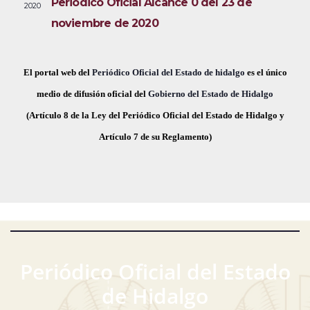
Periódico Oficial Alcance 0 del 23 de
2020
i
e
a
noviembre de 2020
s
c
v
t
h
a
e
a
El portal web del
Periódico Oficial del Estado de hidalgo
es el único
s
.
medio de difusión oficial del
Gobierno del Estado de Hidalgo
g
d
(Artículo 8 de la Ley del Periódico Oficial del Estado de Hidalgo y
a
e
Artículo 7 de su Reglamento)
E
c
v
i
e
ó
n
t
d
o
Periódico Oficial del Estado
e
de Hidalgo
v