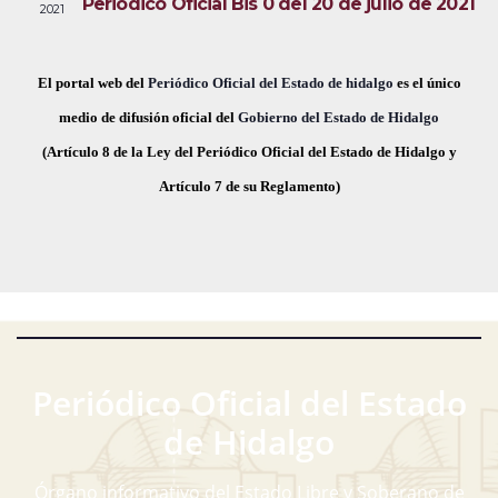
Periódico Oficial Bis 0 del 20 de julio de 2021
2021
i
e
a
s
c
v
t
h
El portal web del
Periódico Oficial del Estado de hidalgo
es el único
a
e
a
medio de difusión oficial del
Gobierno del Estado de Hidalgo
s
.
(Artículo 8 de la Ley del Periódico Oficial del Estado de Hidalgo y
g
d
Artículo 7 de su Reglamento)
a
e
E
c
v
i
e
ó
n
t
d
Periódico Oficial del Estado
o
e
de Hidalgo
v
Órgano informativo del Estado Libre y Soberano de