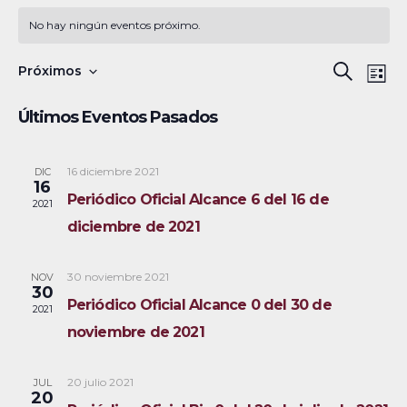
No hay ningún eventos próximo.
N
B
Próximos
B
L
a
S
u
ú
i
Últimos Eventos Pasados
s
v
e
s
s
c
e
l
t
a
a
16 diciembre 2021
DIC
g
q
e
16
r
Periódico Oficial Alcance 6 del 16 de
a
c
2021
u
diciembre de 2021
c
c
e
i
i
30 noviembre 2021
NOV
ó
d
o
30
Periódico Oficial Alcance 0 del 30 de
2021
n
n
a
noviembre de 2021
d
a
y
e
r
20 julio 2021
JUL
v
n
f
20