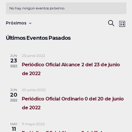
No hay ningún eventos próximo.
N
B
Próximos
B
L
a
S
u
ú
i
Últimos Eventos Pasados
s
v
e
s
s
c
e
l
t
a
a
23 junio 2022
JUN
g
q
e
23
r
Periódico Oficial Alcance 2 del 23 de junio
a
c
2022
u
de 2022
c
c
e
i
i
20 junio 2022
JUN
ó
d
o
20
Periódico Oficial Ordinario 0 del 20 de junio
2022
n
n
a
de 2022
d
a
y
e
r
11 mayo 2022
MAY
v
n
f
11