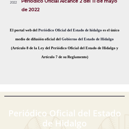
Periódico Oficial Alcance 2 del 11 de mayo
2022
i
e
a
de 2022
s
c
v
t
h
a
e
a
El portal web del
Periódico Oficial del Estado de hidalgo
es el único
s
.
medio de difusión oficial del
Gobierno del Estado de Hidalgo
g
d
(Artículo 8 de la Ley del Periódico Oficial del Estado de Hidalgo y
a
e
Artículo 7 de su Reglamento)
E
c
v
i
e
ó
n
t
d
o
Periódico Oficial del Estado
e
de Hidalgo
v