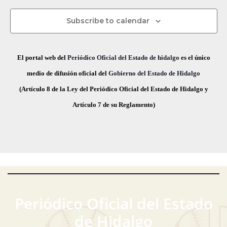
s
c
s
s
s
s
s
s
s
v
d
t
h
Subscribe to calendar
a
e
a
e
s
.
g
E
El portal web del
Periódico Oficial del Estado de hidalgo
es el único
d
a
v
medio de difusión oficial del
Gobierno del Estado de Hidalgo
e
(Artículo 8 de la Ley del Periódico Oficial del Estado de Hidalgo y
E
c
e
Artículo 7 de su Reglamento)
v
i
n
e
ó
t
n
t
d
o
o
e
s
v
Periódico Oficial del Estado
i
de Hidalgo