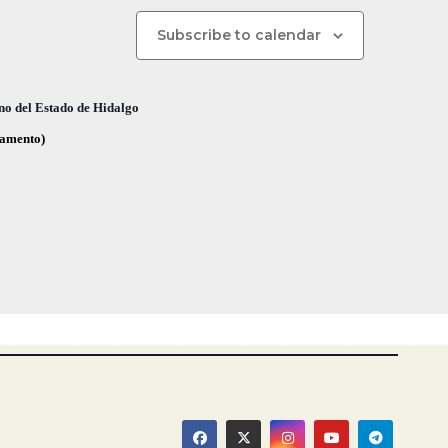
n
d
Subscribe to calendar
e
v
no del Estado de Hidalgo
i
glamento)
s
t
a
s
d
e
E
v
e
n