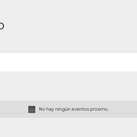
o
No hay ningún eventos próximo.
N
o
t
i