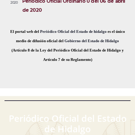
Periódico Oficial Ordinario 0 del 06 de abril
2020
i
e
a
de 2020
s
c
v
t
h
a
e
a
El portal web del
Periódico Oficial del Estado de hidalgo
es el único
s
.
medio de difusión oficial del
Gobierno del Estado de Hidalgo
g
d
(Artículo 8 de la Ley del Periódico Oficial del Estado de Hidalgo y
a
e
Artículo 7 de su Reglamento)
E
c
v
i
e
ó
n
t
d
o
Periódico Oficial del Estado
e
de Hidalgo
v