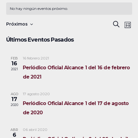
No hay ningún eventos próximo.
N
B
Próximos
B
L
a
S
u
ú
i
Últimos Eventos Pasados
s
v
e
s
s
c
e
l
t
a
a
16 febrero 2021
FEB
g
q
e
16
r
Periódico Oficial Alcance 1 del 16 de febrero
a
c
2021
u
de 2021
c
c
e
i
i
17 agosto 2020
AGO
ó
d
o
17
Periódico Oficial Alcance 1 del 17 de agosto
2020
n
n
a
de 2020
d
a
y
e
r
06 abril 2020
ABR
v
n
f
6