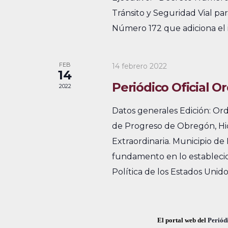
e
Tránsito y Seguridad Vial pa
v
u
Número 172 que adiciona el ini
s
v
e
c
i
n
a
FEB
14 febrero 2022
14
s
t
E
Periódico Oficial O
2022
v
t
o
e
Datos generales Edición: Or
a
s
n
de Progreso de Obregón, Hid
s
t
Extraordinaria. Municipio de
o
d
fundamento en lo establecido 
s
Política de los Estados Unidos
e
p
E
a
r
v
El portal web del
Periódi