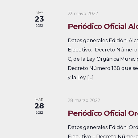
a
a
i
a
y
l
MAY
23 mayo 2022
o
23
p
n
e
n
Periódico Oficial A
2022
a
a
a
n
l
Datos generales Edición: Al
r
a
v
d
Ejecutivo.- Decreto Número 1
f
b
e
C, de la Ley Orgánica Munici
a
e
r
Decreto Número 188 que se r
c
g
r
a
y la Ley […]
h
c
a
i
a
l
c
o
.
MAR
28 marzo 2022
a
28
i
d
v
Periódico Oficial O
2022
e
ó
e
Datos generales Edición: Or
.
d
E
Ejecutivo. - Decreto Número 
B