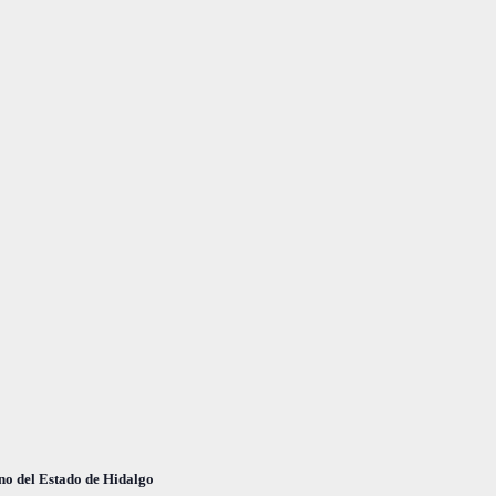
o
no del Estado de Hidalgo