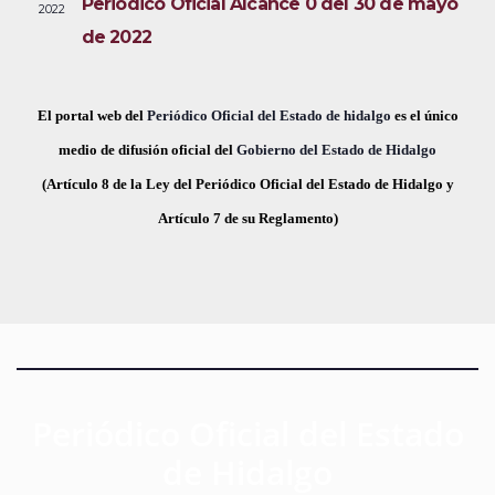
Periódico Oficial Alcance 0 del 30 de mayo
2022
i
e
a
de 2022
s
c
v
t
h
a
e
a
El portal web del
Periódico Oficial del Estado de hidalgo
es el único
s
.
medio de difusión oficial del
Gobierno del Estado de Hidalgo
g
d
(Artículo 8 de la Ley del Periódico Oficial del Estado de Hidalgo y
a
e
Artículo 7 de su Reglamento)
E
c
v
i
e
ó
n
t
d
o
Periódico Oficial del Estado
e
de Hidalgo
v