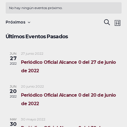
No hay ningún eventos próximo.
N
B
Próximos
B
L
a
S
u
ú
i
Últimos Eventos Pasados
s
v
e
s
s
c
e
l
t
a
a
27 junio 2022
JUN
g
q
e
27
r
Periódico Oficial Alcance 0 del 27 de junio
a
c
2022
u
de 2022
c
c
e
i
i
20 junio 2022
JUN
ó
d
o
20
Periódico Oficial Alcance 0 del 20 de junio
2022
n
n
a
de 2022
d
a
y
e
r
30 mayo 2022
MAY
v
n
f
30