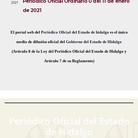
Periódico Oficial Ordinario 0 del 11 de enero
2021
i
e
a
de 2021
s
c
v
t
h
a
e
a
El portal web del
Periódico Oficial del Estado de hidalgo
es el único
s
.
medio de difusión oficial del
Gobierno del Estado de Hidalgo
g
d
(Artículo 8 de la Ley del Periódico Oficial del Estado de Hidalgo y
a
e
Artículo 7 de su Reglamento)
E
c
v
i
e
ó
n
t
d
o
Periódico Oficial del Estado
e
de Hidalgo
v