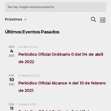
No hay ningún eventos próximo.
N
B
Próximos
B
L
a
S
u
ú
i
Últimos Eventos Pasados
s
v
e
s
s
c
e
l
t
a
a
04 abril 2022
ABR
g
q
e
4
r
Periódico Oficial Ordinario 0 del 04 de abril
a
c
2022
u
de 2022
c
c
e
i
i
10 febrero 2021
FEB
ó
d
o
10
Periódico Oficial Alcance 4 del 10 de febrero
2021
n
n
a
de 2021
d
a
y
e
r
11 enero 2021
ENE
v
n
f
11