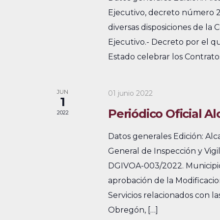
e
Ejecutivo, decreto número 21
v
u
diversas disposiciones de la 
s
v
e
Ejecutivo.- Decreto por el qu
c
i
n
Estado celebrar los Contrato
a
s
t
E
v
t
o
JUN
01 junio 2022
1
e
a
s
Periódico Oficial Al
2022
n
s
t
Datos generales Edición: Al
o
d
General de Inspección y Vigi
s
DGIVOA-003/2022. Municipio
e
p
aprobación de la Modificacio
E
a
Servicios relacionados con 
r
v
Obregón, […]