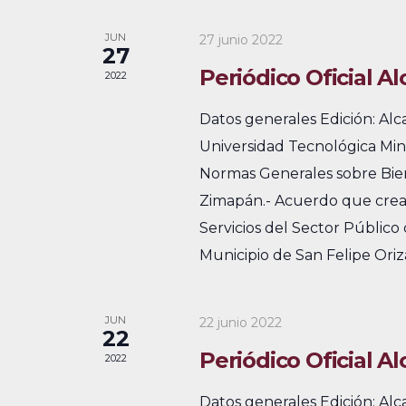
a
a
i
a
y
l
JUN
27 junio 2022
o
27
p
n
e
n
Periódico Oficial A
2022
a
a
a
n
l
Datos generales Edición: Al
r
a
v
d
Universidad Tecnológica Min
f
b
e
Normas Generales sobre Bie
a
e
r
Zimapán.- Acuerdo que crea 
c
g
r
a
Servicios del Sector Público
h
c
a
i
Municipio de San Felipe Oriza
a
l
c
o
.
a
i
d
JUN
22 junio 2022
v
22
e
ó
Periódico Oficial Al
e
2022
.
d
E
Datos generales Edición: Al
B