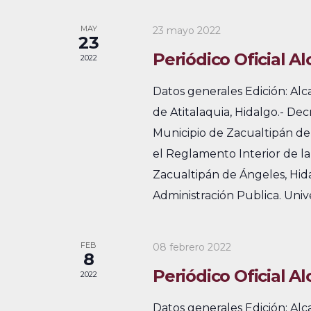
a
a
i
a
y
l
MAY
23 mayo 2022
o
23
p
n
e
n
Periódico Oficial A
2022
a
a
a
n
l
Datos generales Edición: Al
r
a
v
d
de Atitalaquia, Hidalgo.- D
f
b
e
Municipio de Zacualtipán de
a
e
r
el Reglamento Interior de la
c
g
r
a
Zacualtipán de Ángeles, Hida
h
c
a
i
Administración Publica. Univ
a
l
c
o
.
a
i
d
FEB
08 febrero 2022
v
8
e
ó
Periódico Oficial A
e
2022
.
d
E
Datos generales Edición: Al
B