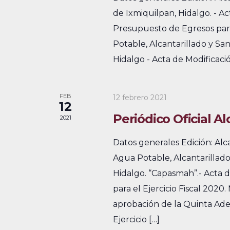
e
de Ixmiquilpan, Hidalgo. - A
v
u
Presupuesto de Egresos para 
s
v
e
Potable, Alcantarillado y S
c
i
n
Hidalgo - Acta de Modificaci
a
s
t
E
v
t
o
FEB
12 febrero 2021
12
e
a
s
Periódico Oficial A
2021
n
s
t
Datos generales Edición: Al
o
d
Agua Potable, Alcantarillado
s
Hidalgo. “Capasmah”.- Acta 
e
p
para el Ejercicio Fiscal 2020.
E
a
aprobación de la Quinta Ade
r
v
Ejercicio […]