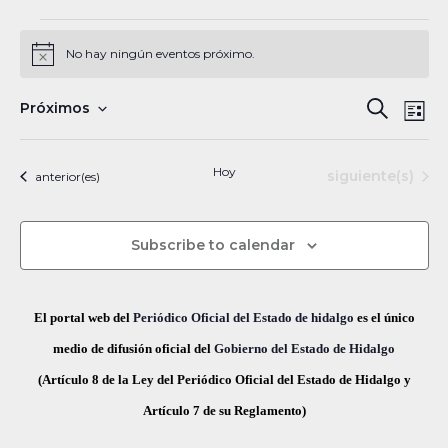
Eventos
No hay ningún eventos próximo.
N
o
t
N
B
Próximos
B
i
L
c
a
S
u
e
ú
i
s
v
e
s
Hoy
Eventos
siguiente(s)
Eventos
anterior(es)
s
c
e
l
t
a
a
g
q
e
r
Subscribe to calendar
a
c
u
c
c
e
i
i
El portal web del
Periódico Oficial del Estado de hidalgo
es el único
ó
d
o
medio de difusión oficial del
Gobierno del Estado de Hidalgo
n
n
(Artículo 8 de la Ley del Periódico Oficial del Estado de Hidalgo y
a
d
a
Artículo 7 de su Reglamento)
y
e
r