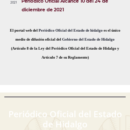
Periódico Oficial Alcance 10 del 24 de
2021
i
e
a
diciembre de 2021
s
c
v
t
h
a
e
a
El portal web del
Periódico Oficial del Estado de hidalgo
es el único
s
.
medio de difusión oficial del
Gobierno del Estado de Hidalgo
g
d
(Artículo 8 de la Ley del Periódico Oficial del Estado de Hidalgo y
a
e
Artículo 7 de su Reglamento)
E
c
v
i
e
ó
n
t
d
o
Periódico Oficial del Estado
e
de Hidalgo
v