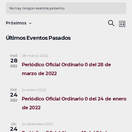
No hay ningún eventos próximo.
N
B
Próximos
B
L
a
S
u
ú
i
Últimos Eventos Pasados
s
v
e
s
s
c
e
l
t
a
a
28 marzo 2022
MAR
g
q
e
28
r
Periódico Oficial Ordinario 0 del 28 de
a
c
2022
u
marzo de 2022
c
c
e
i
i
24 enero 2022
ENE
ó
d
o
24
Periódico Oficial Ordinario 0 del 24 de enero
2022
n
n
a
de 2022
d
a
y
e
r
24 diciembre 2021
DIC
v
n
f
24