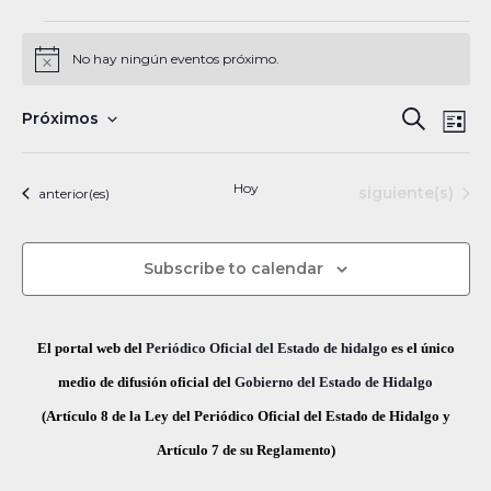
Eventos
No hay ningún eventos próximo.
N
o
t
N
B
Próximos
B
i
L
c
a
S
u
e
ú
i
s
v
e
s
Hoy
Eventos
siguiente(s)
Eventos
anterior(es)
s
c
e
l
t
a
a
g
q
e
r
Subscribe to calendar
a
c
u
c
c
e
i
i
El portal web del
Periódico Oficial del Estado de hidalgo
es el único
ó
d
o
medio de difusión oficial del
Gobierno del Estado de Hidalgo
n
n
(Artículo 8 de la Ley del Periódico Oficial del Estado de Hidalgo y
a
d
a
Artículo 7 de su Reglamento)
y
e
r