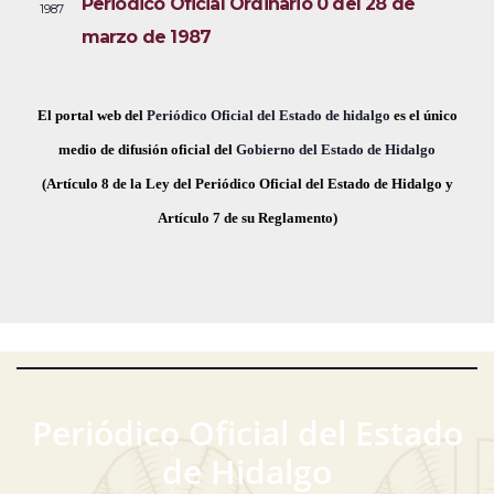
Periódico Oficial Ordinario 0 del 28 de
1987
i
e
a
marzo de 1987
s
c
v
t
h
a
e
a
El portal web del
Periódico Oficial del Estado de hidalgo
es el único
s
.
medio de difusión oficial del
Gobierno del Estado de Hidalgo
g
d
(Artículo 8 de la Ley del Periódico Oficial del Estado de Hidalgo y
a
e
Artículo 7 de su Reglamento)
E
c
v
i
e
ó
n
t
d
o
Periódico Oficial del Estado
e
de Hidalgo
v