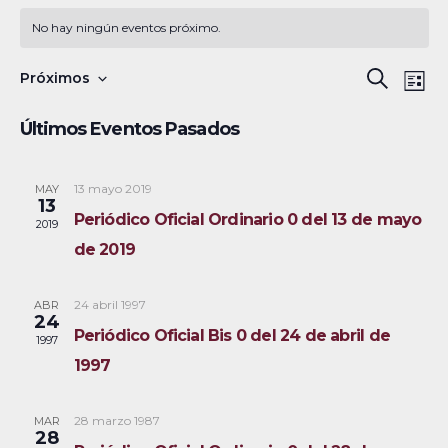
No hay ningún eventos próximo.
N
B
Próximos
B
L
a
S
u
ú
i
Últimos Eventos Pasados
s
v
e
s
s
c
e
l
t
a
a
13 mayo 2019
MAY
g
q
e
13
r
Periódico Oficial Ordinario 0 del 13 de mayo
a
c
2019
u
de 2019
c
c
e
i
i
24 abril 1997
ABR
ó
d
o
24
Periódico Oficial Bis 0 del 24 de abril de
1997
n
n
a
1997
d
a
y
e
r
28 marzo 1987
MAR
v
n
f
28