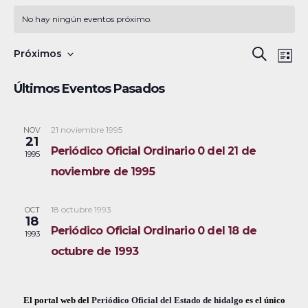
No hay ningún eventos próximo.
N
B
Próximos
B
L
a
S
u
ú
i
Últimos Eventos Pasados
s
v
e
s
s
c
e
l
t
a
a
21 noviembre 1995
NOV
g
q
e
21
r
Periódico Oficial Ordinario 0 del 21 de
a
c
1995
u
noviembre de 1995
c
c
e
i
i
18 octubre 1993
OCT
ó
d
o
18
Periódico Oficial Ordinario 0 del 18 de
1993
n
n
a
octubre de 1993
d
a
y
e
r
v
n
f
El portal web del
Periódico Oficial del Estado de hidalgo
es el único