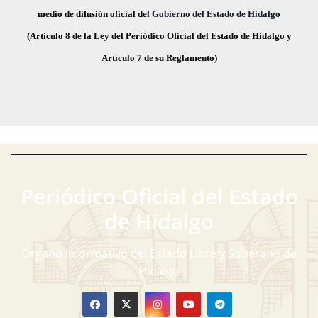
i
e
medio de difusión oficial del
Gobierno del Estado de Hidalgo
a
s
c
(Artículo 8 de la Ley del Periódico Oficial del Estado de Hidalgo y
v
t
h
Artículo 7 de su Reglamento)
a
e
a
s
.
g
d
a
e
E
c
v
Periódico Oficial del Estado
i
e
de Hidalgo
ó
n
t
d
Órgano informativo del Estado Libre y Soberano de
o
Hidalgo
e
v