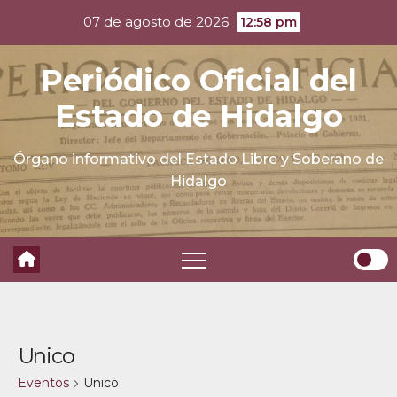
Skip
07 de agosto de 2026
12:58 pm
to
content
Periódico Oficial del
Estado de Hidalgo
Órgano informativo del Estado Libre y Soberano de
Hidalgo
Unico
Eventos
Unico