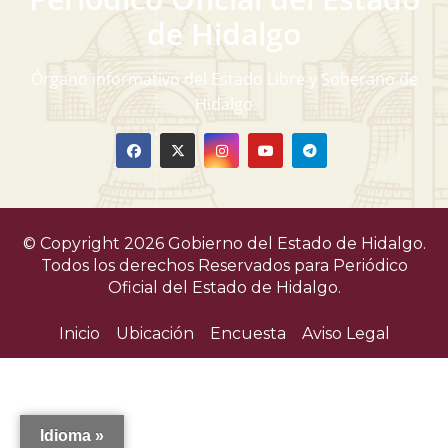
v
de Hidalgo
i
Órgano informativo del Estado Libre y Soberano de
s
Hidalgo
t
a
s
© Copyright 2026 Gobierno del Estado de Hidalgo.
d
Todos los derechos Reservados para
Periódico
Oficial del Estado de Hidalgo.
e
Inicio
Ubicación
Encuesta
Aviso Legal
E
v
e
Idioma »