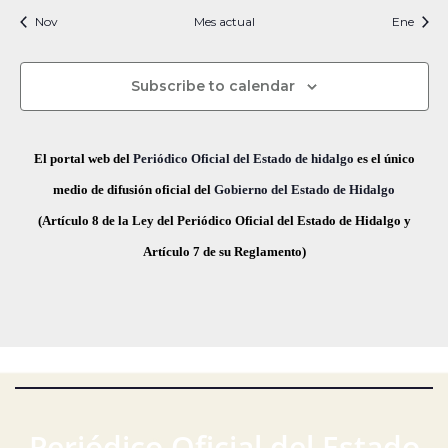
i
t
t
t
t
t
t
t
s
s
s
s
s
s
s
c
v
Nov
Mes actual
n
Ene
f
i
o
o
o
o
o
o
o
e
i
s
s
s
s
s
s
s
e
a
o
s
c
Subscribe to calendar
v
d
t
h
a
e
a
e
El portal web del
Periódico Oficial del Estado de hidalgo
es el único
s
.
g
E
medio de difusión oficial del
Gobierno del Estado de Hidalgo
d
(Artículo 8 de la Ley del Periódico Oficial del Estado de Hidalgo y
a
v
e
Artículo 7 de su Reglamento)
E
c
e
v
i
n
e
ó
t
n
t
d
o
o
e
s
Periódico Oficial del Estado