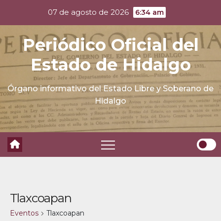
Skip
07 de agosto de 2026
6:34 am
to
content
Periódico Oficial del
Estado de Hidalgo
Órgano informativo del Estado Libre y Soberano de
Hidalgo
Tlaxcoapan
Eventos
Tlaxcoapan