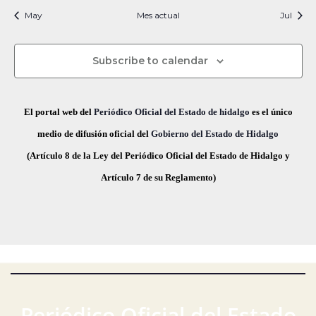
i
t
t
t
t
t
t
t
s
s
s
s
s
s
s
c
v
May
Mes actual
n
Jul
f
i
o
o
o
o
o
o
o
e
i
s
s
s
s
s
s
s
e
a
o
s
c
Subscribe to calendar
v
d
t
h
a
e
a
e
El portal web del
Periódico Oficial del Estado de hidalgo
es el único
s
.
g
E
medio de difusión oficial del
Gobierno del Estado de Hidalgo
d
(Artículo 8 de la Ley del Periódico Oficial del Estado de Hidalgo y
a
v
e
Artículo 7 de su Reglamento)
E
c
e
v
i
n
e
ó
t
n
t
d
o
o
e
s
Periódico Oficial del Estado