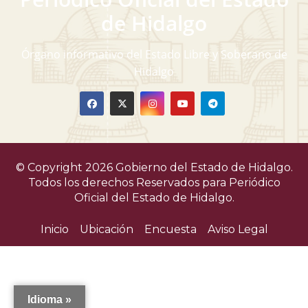
v
de Hidalgo
i
Órgano informativo del Estado Libre y Soberano de
s
Hidalgo
t
a
s
© Copyright 2026 Gobierno del Estado de Hidalgo.
d
Todos los derechos Reservados para
Periódico
Oficial del Estado de Hidalgo.
e
Inicio
Ubicación
Encuesta
Aviso Legal
E
v
e
Idioma »