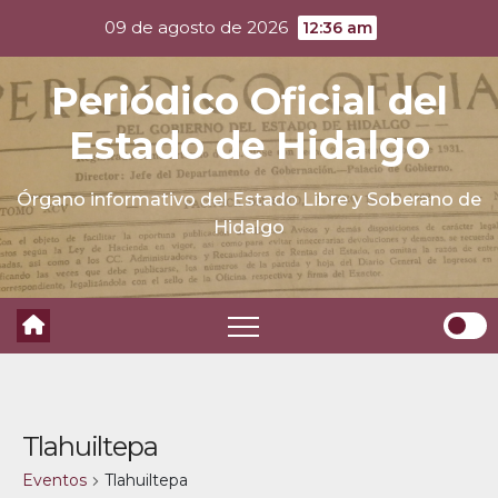
Skip
09 de agosto de 2026
12:36 am
to
content
Periódico Oficial del
Estado de Hidalgo
Órgano informativo del Estado Libre y Soberano de
Hidalgo
Tlahuiltepa
Eventos
Tlahuiltepa