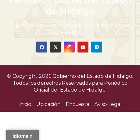
v
de Hidalgo
i
Órgano informativo del Estado Libre y Soberano de
s
Hidalgo
t
a
s
© Copyright 2026 Gobierno del Estado de Hidalgo.
d
Todos los derechos Reservados para
Periódico
Oficial del Estado de Hidalgo.
e
Inicio
Ubicación
Encuesta
Aviso Legal
E
v
e
Idioma »