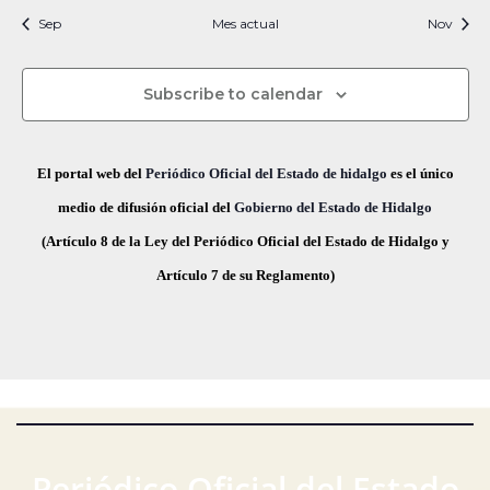
i
t
t
t
t
t
t
t
s
s
s
s
s
s
s
c
v
Sep
Mes actual
n
Nov
f
i
o
o
o
o
o
o
o
e
i
s
s
s
s
s
s
s
e
a
o
s
c
Subscribe to calendar
v
d
t
h
a
e
a
e
El portal web del
Periódico Oficial del Estado de hidalgo
es el único
s
.
g
E
medio de difusión oficial del
Gobierno del Estado de Hidalgo
d
(Artículo 8 de la Ley del Periódico Oficial del Estado de Hidalgo y
a
v
e
Artículo 7 de su Reglamento)
E
c
e
v
i
n
e
ó
t
n
t
d
o
o
e
s
Periódico Oficial del Estado