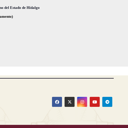
,
,
no del Estado de Hidalgo
glamento)