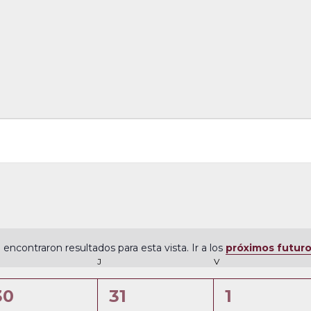
 encontraron resultados para esta vista. Ir a los
próximos futur
N
ÉRCOLES
J
JUEVES
V
VIERNES
o
t
0
0
0
30
31
1
i