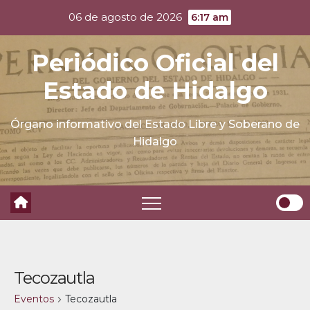
Skip
06 de agosto de 2026
6:17 am
to
content
Periódico Oficial del
Estado de Hidalgo
Órgano informativo del Estado Libre y Soberano de
Hidalgo
Tecozautla
Eventos
Tecozautla