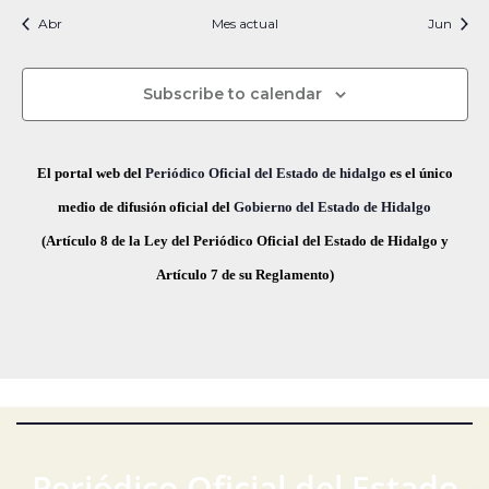
i
t
t
t
t
t
t
t
s
s
s
s
s
s
s
c
v
Abr
Mes actual
n
Jun
f
i
o
o
o
o
o
o
o
e
i
s
s
s
s
s
s
s
e
a
o
s
c
Subscribe to calendar
v
d
t
h
a
e
a
e
El portal web del
Periódico Oficial del Estado de hidalgo
es el único
s
.
g
E
medio de difusión oficial del
Gobierno del Estado de Hidalgo
d
(Artículo 8 de la Ley del Periódico Oficial del Estado de Hidalgo y
a
v
e
Artículo 7 de su Reglamento)
E
c
e
v
i
n
e
ó
t
n
t
d
o
o
e
s
Periódico Oficial del Estado