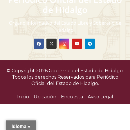
v
de Hidalgo
i
Órgano informativo del Estado Libre y Soberano de
s
Hidalgo
t
a
s
© Copyright 2026 Gobierno del Estado de Hidalgo.
d
Todos los derechos Reservados para
Periódico
Oficial del Estado de Hidalgo.
e
Inicio
Ubicación
Encuesta
Aviso Legal
E
v
e
Idioma »