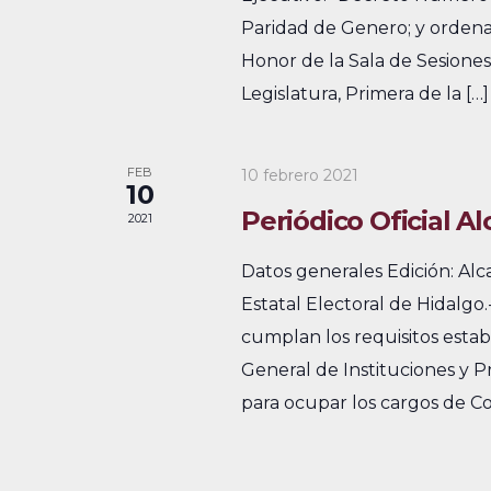
e
Paridad de Genero; y ordena 
v
u
Honor de la Sala de Sesiones
s
v
e
Legislatura, Primera de la […]
c
i
n
a
s
t
E
FEB
10 febrero 2021
10
v
t
o
Periódico Oficial A
2021
e
a
s
n
Datos generales Edición: Alc
s
t
Estatal Electoral de Hidalgo
o
d
cumplan los requisitos estab
s
General de Instituciones y P
e
p
para ocupar los cargos de Co
E
a
r
v