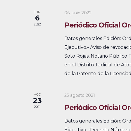
a
a
i
a
y
l
JUN
06 junio 2022
o
6
p
n
e
n
Periódico Oficial Or
2022
a
a
a
n
l
Datos generales Edición: Or
r
a
v
d
Ejecutivo.- Aviso de revocac
f
b
e
Soto Rojas, Notario Público 
a
e
r
en el Distrito Judicial de At
c
g
r
a
de la Patente de la Licenciad
h
c
a
i
a
l
c
o
.
AGO
23 agosto 2021
a
23
i
d
v
Periódico Oficial O
2021
e
ó
e
Datos generales Edición: Or
.
d
E
Ejecutivo. -Decreto Número 7
B