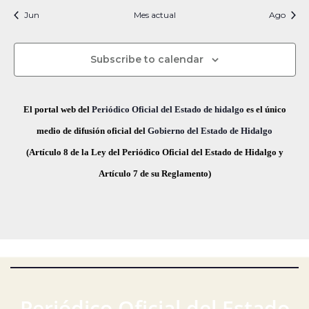
i
t
t
t
t
t
t
t
s
s
s
s
s
s
s
c
v
Jun
Mes actual
n
Ago
f
i
o
o
o
o
o
o
o
e
i
s
s
s
s
s
s
s
e
a
o
s
c
Subscribe to calendar
v
d
t
h
a
e
a
e
El portal web del
Periódico Oficial del Estado de hidalgo
es el único
s
.
g
E
medio de difusión oficial del
Gobierno del Estado de Hidalgo
d
(Artículo 8 de la Ley del Periódico Oficial del Estado de Hidalgo y
a
v
e
Artículo 7 de su Reglamento)
E
c
e
v
i
n
e
ó
t
n
t
d
o
o
e
s
Periódico Oficial del Estado