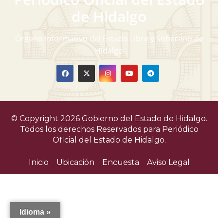
v
de Hidalgo
i
Órgano informativo del Estado Libre y Soberano de
s
Hidalgo
t
a
s
© Copyright 2026 Gobierno del Estado de Hidalgo.
d
Todos los derechos Reservados para
Periódico
Oficial del Estado de Hidalgo.
e
Inicio
Ubicación
Encuesta
Aviso Legal
E
v
e
Idioma »