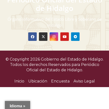
v
de Hidalgo
i
Órgano informativo del Estado Libre y Soberano de
s
Hidalgo
t
a
s
© Copyright 2026 Gobierno del Estado de Hidalgo.
d
Todos los derechos Reservados para
Periódico
Oficial del Estado de Hidalgo.
e
Inicio
Ubicación
Encuesta
Aviso Legal
E
v
e
Idioma »