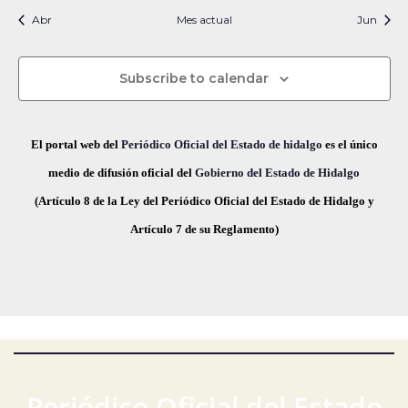
i
t
t
t
t
t
t
t
s
s
s
s
s
s
s
c
v
Abr
Mes actual
n
Jun
f
i
o
o
o
o
o
o
o
e
i
s
s
s
s
s
s
s
e
a
o
s
c
Subscribe to calendar
v
d
t
h
a
e
a
e
El portal web del
Periódico Oficial del Estado de hidalgo
es el único
s
.
g
E
medio de difusión oficial del
Gobierno del Estado de Hidalgo
d
(Artículo 8 de la Ley del Periódico Oficial del Estado de Hidalgo y
a
v
e
Artículo 7 de su Reglamento)
E
c
e
v
i
n
e
ó
t
n
t
d
o
o
e
s
Periódico Oficial del Estado