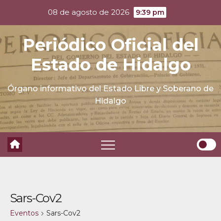
Skip
08 de agosto de 2026
9:39 pm
to
content
Periódico Oficial del
Estado de Hidalgo
Órgano informativo del Estado Libre y Soberano de
Hidalgo
Sars-Cov2
Eventos
Sars-Cov2